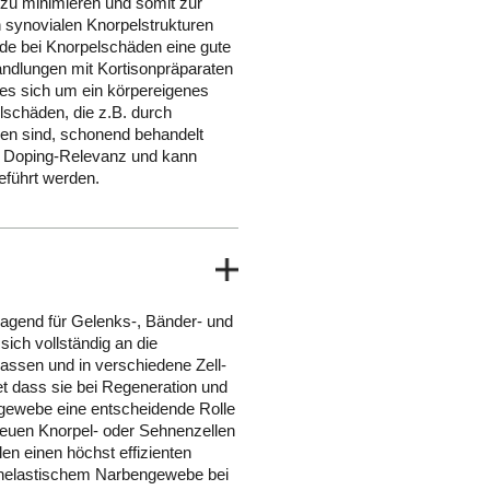
zu minimieren und somit zur
 synovialen Knorpelstrukturen
de bei Knorpelschäden eine gute
ndlungen mit Kortisonpräparaten
 es sich um ein körpereigenes
schäden, die z.B. durch
en sind, schonend behandelt
e Doping-Relevanz und kann
eführt werden.
ragend für Gelenks-, Bänder- und
ch vollständig an die
ssen und in verschiedene Zell-
t dass sie bei Regeneration und
gewebe eine entscheidende Rolle
neuen Knorpel- oder Sehnenzellen
en einen höchst effizienten
unelastischem Narbengewebe bei