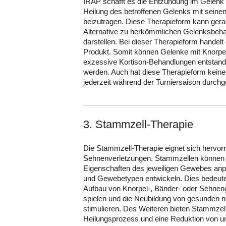
IRAP schafft es die Entzündung im Gelenk 
Heilung des betroffenen Gelenks mit seinen
beizutragen. Diese Therapieform kann gera
Alternative zu herkömmlichen Gelenksbeha
darstellen. Bei dieser Therapieform handelt
Produkt. Somit können Gelenke mit Knorpel
exzessive Kortison-Behandlungen entstand
werden. Auch hat diese Therapieform kein
jederzeit während der Turniersaison durchg
3. Stammzell-Therapie
Die Stammzell-Therapie eignet sich hervor
Sehnenverletzungen. Stammzellen können si
Eigenschaften des jeweiligen Gewebes anpa
und Gewebetypen entwickeln. Dies bedeute
Aufbau von Knorpel-, Bänder- oder Sehnen
spielen und die Neubildung von gesunden 
stimulieren. Des Weiteren bieten Stammzell
Heilungsprozess und eine Reduktion von 