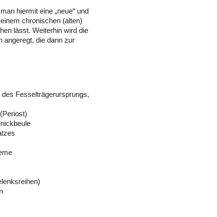
man hiermit eine „neue“ und
einem chronischen (alten)
en lässt. Weiterhin wird die
n angeregt, die dann zur
e des Fesselträgerursprungs,
(Periost)
nickbeule
atzes
leme
elenksreihen)
n