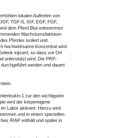
rhöhten lokalen Auftreten von
DGF, TGF-ß, IGF, EGF, FGF,
wird dem Pferd Blut entnommen
hemmenden Wachstumsfaktoren
des Pferdes isoliert und
sch hochwirksame Konzentrat wird
enk injiziert, so dass vor Ort
d unterstützt wird. Die PRP-
t durchgeführt werden und dauert
rotein
terleukin-1 zur den wichtigsten
ie wird der körpereigene
im Labor aktiviert. Hierzu wird
tnommen und in einem speziellen
hes IRAP enthält und später in