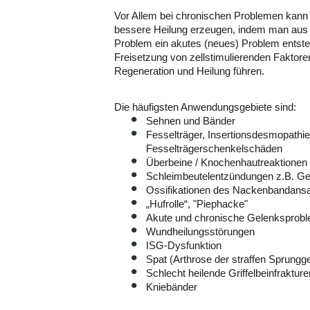
Vor Allem bei chronischen Problemen kann 
bessere Heilung erzeugen, indem man aus 
Problem ein akutes (neues) Problem entsteh
Freisetzung von zellstimulierenden Faktore
Regeneration und Heilung führen.
Die häufigsten Anwendungsgebiete sind:
Sehnen und Bänder
Fesselträger, Insertionsdesmopathi
Fesselträgerschenkelschäden
Überbeine / Knochenhautreaktionen 
Schleimbeutelentzündungen z.B. Ge
Ossifikationen des Nackenbandans
„Hufrolle“, "Piephacke"
Akute und chronische Gelenksprob
Wundheilungsstörungen
ISG-Dysfunktion
Spat (Arthrose der straffen Sprungg
Schlecht heilende Griffelbeinfrakture
Kniebänder