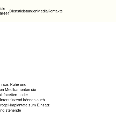
älle
Dienstleistungen
Media
Kontakte
36444
on aus Ruhe und
en Medikamenten die
lsfacetten - oder
Unterstützend können auch
ogel-Implantate zum Einsatz
ung stehende