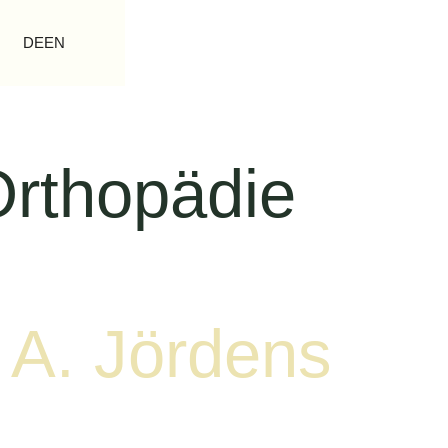
DE
EN
Orthopädie
 A. Jördens