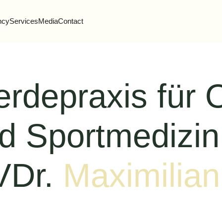
ncy
Services
Media
Contact
erdepraxis für 
d Sportmedizin
VDr.
Maximilian