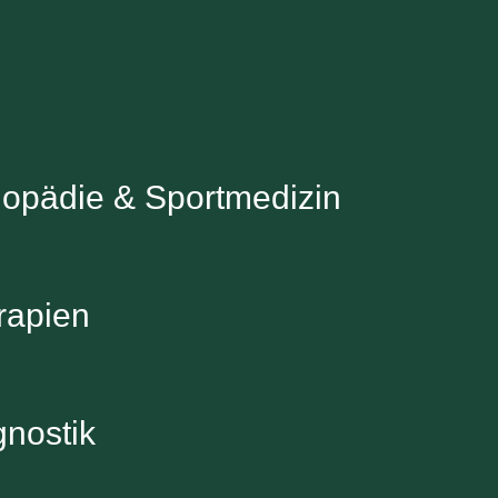
hopädie & Sportmedizin
rapien
gnostik