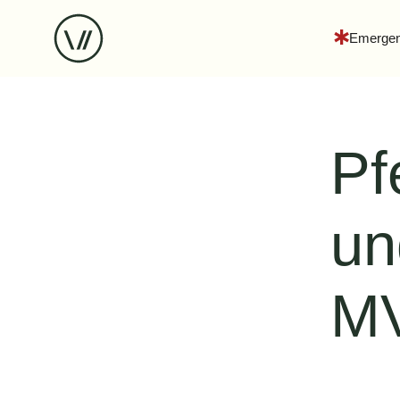
Emerge
Pf
un
M